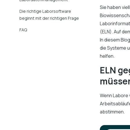
Sie haben viel
Die richtige Laborsoftware
Biowissenschaf
beginnt mit der richtigen Frage
Laborinforma
FAQ
(ELN). Auf dem
In diesem Blog
die Systeme un
helfen.
ELN geg
müsse
Wenn Labore ve
Arbeitsabläu
abstimmen.