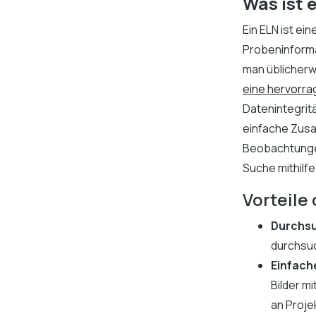
Was ist 
Ein ELN ist e
Probeninforma
man üblicherw
eine hervorr
Datenintegrit
einfache Zusa
Beobachtungen,
Suche mithilf
Vorteile
Durchsu
durchsuc
Einfach
Bilder m
an Proje