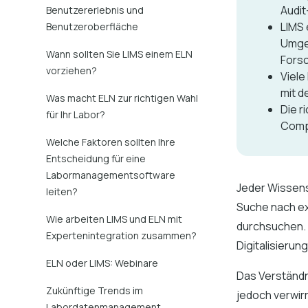
Audit
Benutzererlebnis und
LIMS 
Benutzeroberfläche
Umgeb
Wann sollten Sie LIMS einem ELN
Fors
vorziehen?
Viel
mit d
Was macht ELN zur richtigen Wahl
Die r
für Ihr Labor?
Comp
Welche Faktoren sollten Ihre
Entscheidung für eine
Labormanagementsoftware
Jeder Wissensc
leiten?
Suche nach ex
Wie arbeiten LIMS und ELN mit
durchsuchen. 
Expertenintegration zusammen?
Digitalisieru
ELN oder LIMS: Webinare
Das Verständn
Zukünftige Trends im
jedoch verwir
Labordatenmanagement