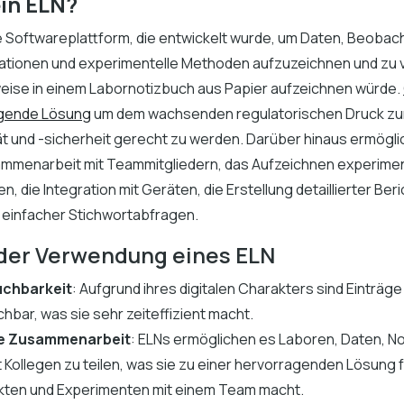
ein ELN?
ine Softwareplattform, die entwickelt wurde, um Daten, Beoba
tionen und experimentelle Methoden aufzuzeichnen und zu v
eise in einem Labornotizbuch aus Papier aufzeichnen würde.
agende Lösung
um dem wachsenden regulatorischen Druck zu
ät und -sicherheit gerecht zu werden. Darüber hinaus ermöglic
mmenarbeit mit Teammitgliedern, das Aufzeichnen experimen
 die Integration mit Geräten, die Erstellung detaillierter Beri
e einfacher Stichwortabfragen.
 der Verwendung eines ELN
chbarkeit
: Aufgrund ihres digitalen Charakters sind Einträge 
hbar, was sie sehr zeiteffizient macht.
e Zusammenarbeit
: ELNs ermöglichen es Laboren, Daten, No
it Kollegen zu teilen, was sie zu einer hervorragenden Lösung f
kten und Experimenten mit einem Team macht.