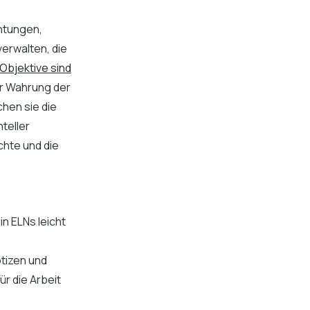
chtungen,
erwalten, die
Objektive sind
r Wahrung der
hen sie die
teller
chte und die
in ELNs leicht
tizen und
ür die Arbeit