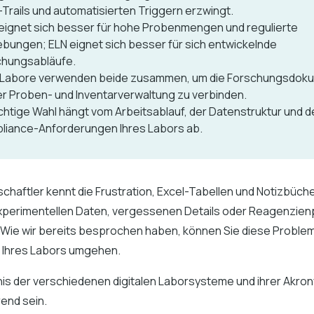
-Trails und automatisierten Triggern erzwingt.
eignet sich besser für hohe Probenmengen und regulierte
ungen; ELN eignet sich besser für sich entwickelnde
chungsabläufe.
e Labore verwenden beide zusammen, um die Forschungsdok
er Proben- und Inventarverwaltung zu verbinden.
ichtige Wahl hängt vom Arbeitsablauf, der Datenstruktur und 
liance-Anforderungen Ihres Labors ab.
haftler kennt die Frustration, Excel-Tabellen und Notizbüche
perimentellen Daten, vergessenen Details oder Reagenzien
Wie wir bereits besprochen haben, können Sie diese Problem
ng Ihres Labors umgehen.
is der verschiedenen digitalen Laborsysteme und ihrer Akro
rend sein.