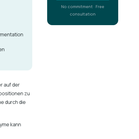
No commitment · Free
consultation
umentation
den
r auf der
positionen zu
e durch die
nyme kann