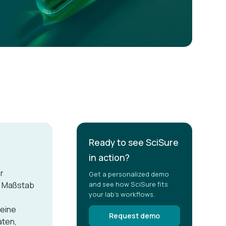
Ready to see SciSure
in action?
r
Get a personalized demo
m Maßstab
and see how SciSure fits
your lab's workflows.
 eine
Request demo
aten,