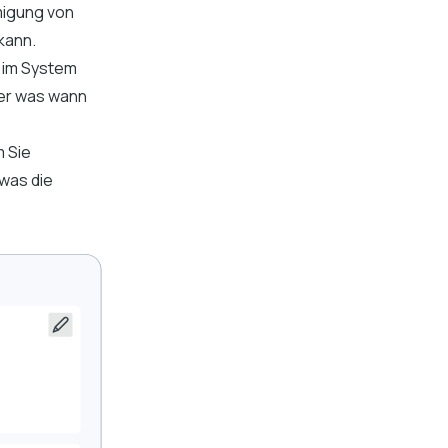
migung von
kann.
r im System
wer was wann
m Sie
was die