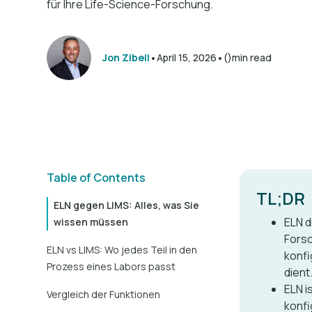
für Ihre Life-Science-Forschung.
•
•
Jon Zibell
April 15, 2026
()
min read
Table of Contents
TL;DR
ELN gegen LIMS: Alles, was Sie
ELN d
wissen müssen
Forsc
ELN vs LIMS: Wo jedes Teil in den
konfi
Prozess eines Labors passt
dient
ELN i
Vergleich der Funktionen
konfi