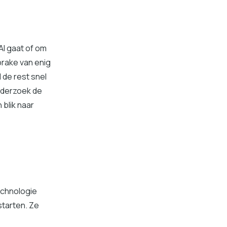
AI gaat of om
sprake van enig
 de rest snel
nderzoek de
 blik naar
echnologie
starten. Ze