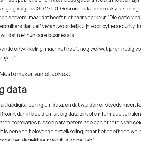
iliging volgens ISO 27001. Gebruikers kunnen ook alles in eig
en servers, maar dat heeft niet haar voorkeur. “Die optie vind 
gebruikers dan zelf verantwoordelijk zijn voor cybersecurity, 
wijl dat niet hun core business is.”
vende ontwikkeling, maar het heeft nog wel wat jaren nodig v
tijk is”
 Mestemaker van eLabNext
ig data
raait labdigitalisering om data, en dat worden er steeds meer.
AI) komt dan in beeld om uit big data zinvolle informatie te hale
aten correlaties tussen parameters afleiden of foto’s van cel
it is een veelbelovende ontwikkeling, maar het heeft nog wel 
rdat het dagelijkse praktijk is op het lab.”