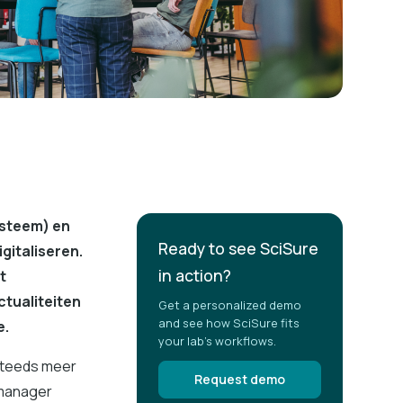
steem) en
Ready to see SciSure
gitaliseren.
in action?
t
tualiteiten
Get a personalized demo
and see how SciSure fits
e.
your lab's workflows.
 steeds meer
Request demo
tmanager