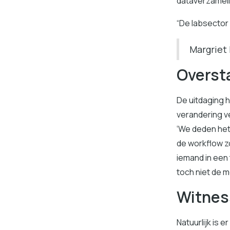
dataverzameli
“De labsector 
Margriet
Overst
De uitdaging 
verandering v
‘We deden het 
de workflow zo
iemand in een
toch niet de m
Witnes
Natuurlijk is