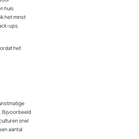
en huis
ik het minst
back-ups,
oordat het
 Kunstmatige
n. Bijvoorbeeld
culturen snel
een aantal