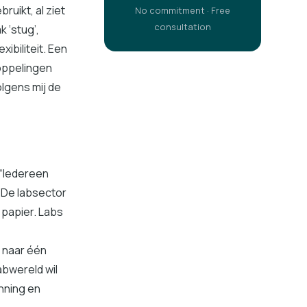
ruikt, al ziet
No commitment · Free
consultation
 ‘stug’,
ibiliteit. Een
koppelingen
lgens mij de
 “Iedereen
 De labsector
 papier. Labs
 naar één
abwereld wil
nning en