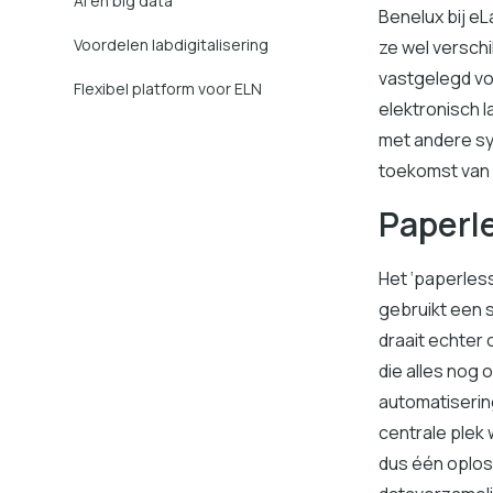
AI en big data
Benelux bij eL
Voordelen labdigitalisering
ze wel versch
vastgelegd voo
Flexibel platform voor ELN
elektronisch l
met andere sy
toekomst van l
Paperle
Het ‘paperles
gebruikt een 
draait echter 
die alles nog 
automatiserin
centrale plek 
dus één oplos