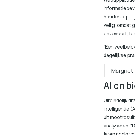
informatiebeve
houden, op eig
veilig, omdat 
enzovoort, ter
“Een veelbelo
dagelijkse prak
Margriet
AI en b
Uiteindelijk d
intelligentie (
uit meetresult
analyseren. “D
jaren nodig voo