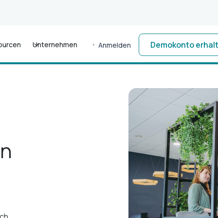
Demokonto erhal
ourcen
Unternehmen
Anmelden
an
sch