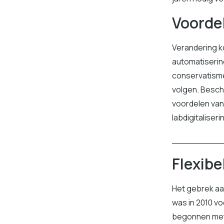
Voordel
Verandering ko
automatisering 
conservatisme
volgen. Besch
voordelen van 
labdigitaliserin
_________
Flexibe
Het gebrek aa
was in 2010 v
begonnen met 