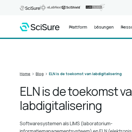
Plattform
Lösungen
Ress
>
>
Home
Blog
ELN is de toekomst van labdigitalisering
ELN is de toekomst v
labdigitalisering
Softwaresystemen als LIMS (laboratorium-
informatiemanagementsysteem) en ELN (elektroni