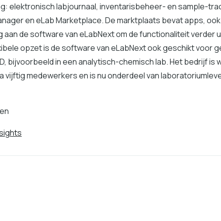
ing: elektronisch labjournaal, inventarisbeheer- en sample-tr
nager en eLab Marketplace. De marktplaats bevat apps, ook
 aan de software van eLabNext om de functionaliteit verder ui
xibele opzet is de software van eLabNext ook geschikt voor g
, bijvoorbeeld in een analytisch-chemisch lab. Het bedrijf is 
ijna vijftig medewerkers en is nu onderdeel van laboratoriumlev
den
sights