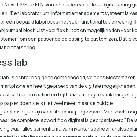
abNext. LIMS en ELN worden beiden voor deze digitalisering geb
illen. “Een laboratorium-informatiemanagementsysteem is vaak
r een bepaald labproces met veel functionaliteit en weinig flex
abjournaal biedt juist veel flexibiliteit en mogelijkheden voor 
stemen, om een passende oplossing te customizen. Dat is vo
abdigitalisering.”
ss lab
s lab’ is echter nog geen gemeengoed, volgens Mestemaker.
smartphone en heeft geproefd van de digitale mogelijkheden.
op structuur en routine en blijft daarom nog te vaak hangen bij
op papier doen zie ik niet veel meer, maar de huidige
gsoplossingen zijn vooral hapsnap ingevoerd. Men zoekt nog
waar de complete labworkflow digitaal is georganiseerd.” De l
sing waar alles samenkomt, van inventarisbeheer, analysepla