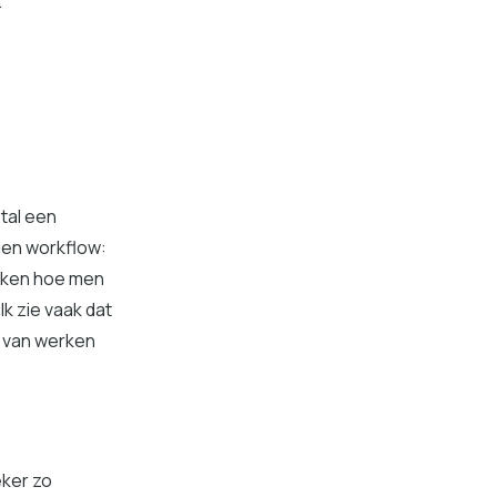
.
tal een
gen workflow:
ijken hoe men
k zie vaak dat
r van werken
eker zo