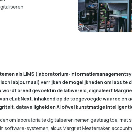
igitaliseren
temen als LIMS (laboratorium-informatiemanagementsy
isch labjournaal) verrijken de mogelijkheden om labs te di
 wordt breed gevoeld in de labwereld, signaleert Margrie
an eLabNext, inhakend op de toegevoegde waarde en ac
griteit, dataveiligheid en AI ofwel kunstmatige intelligenti
den om laboratoria te digitaliseren nemen gestaag toe, met
it in software-systemen, aldus Margriet Mestemaker, accoun