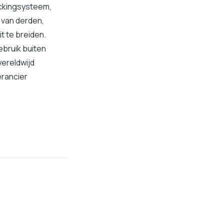
ackingsysteem,
 van derden,
t te breiden.
ebruik buiten
wereldwijd
erancier