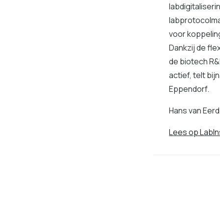
labdigitaliser
labprotocolma
voor koppeling
Dankzij de fle
de biotech R&D
actief, telt b
Eppendorf.
Hans van Eer
Lees op LabIn