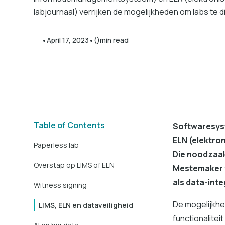
labjournaal) verrijken de mogelijkheden om labs te d
•
•
April 17, 2023
()
min read
Table of Contents
Softwaresys
ELN (elektron
Paperless lab
Die noodzaak
Overstap op LIMS of ELN
Mestemaker v
als data-inte
Witness signing
De mogelijkhe
LIMS, ELN en dataveiligheid
functionalite