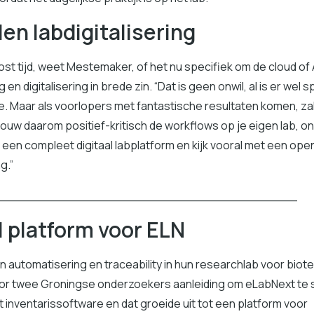
en labdigitalisering
st tijd, weet Mestemaker, of het nu specifiek om de cloud of 
en digitalisering in brede zin. “Dat is geen onwil, al is er wel 
. Maar als voorlopers met fantastische resultaten komen, zal
ouw daarom positief-kritisch de workflows op je eigen lab, o
een compleet digitaal labplatform en kijk vooral met een open
g.”
_______________________________________
l platform voor ELN
n automatisering en traceability in hun researchlab voor biot
oor twee Groningse onderzoekers aanleiding om eLabNext te 
inventarissoftware en dat groeide uit tot een platform voor