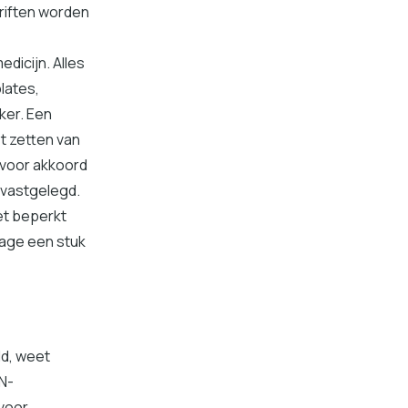
hriften worden
dicijn. Alles
lates,
ker. Een
et zetten van
 voor akkoord
 vastgelegd.
et beperkt
sage een stuk
ld, weet
N-
 voor