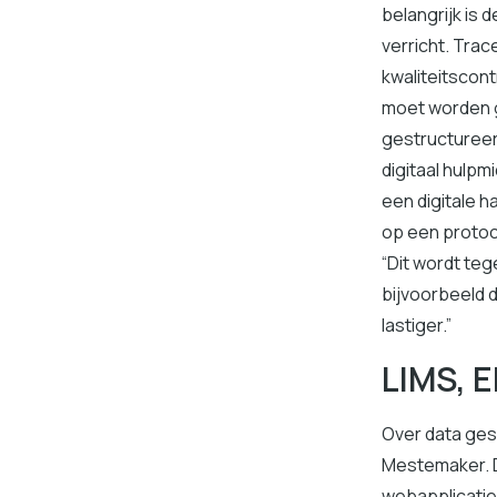
belangrijk is
verricht. Trac
kwaliteitscont
moet worden g
gestructureer
digitaal hulpm
een digitale 
op een protoc
“Dit wordt te
bijvoorbeeld 
lastiger.”
LIMS, E
Over data ges
Mestemaker. D
webapplicaties