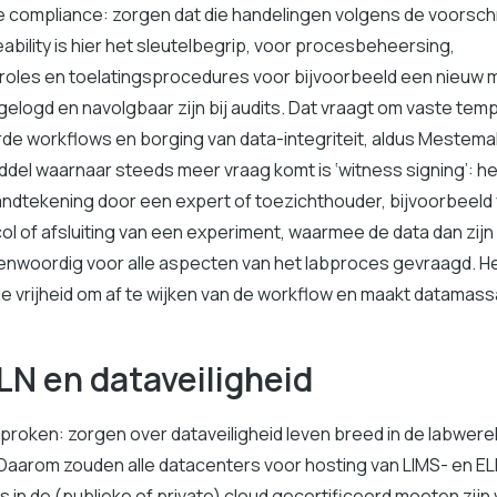
 de compliance: zorgen dat die handelingen volgens de voorsc
eability is hier het sleutelbegrip, voor procesbeheersing,
roles en toelatingsprocedures voor bijvoorbeeld een nieuw me
elogd en navolgbaar zijn bij audits. Dat vraagt om vaste temp
de workflows en borging van data-integriteit, aldus Mestema
iddel waarnaar steeds meer vraag komt is ‘witness signing’: h
handtekening door een expert of toezichthouder, bijvoorbeeld
ol of afsluiting van een experiment, waarmee de data dan zijn
genwoordig voor alle aspecten van het labproces gevraagd. H
de vrijheid om af te wijken van de workflow en maakt datamas
LN en dataveiligheid
proken: zorgen over dataveiligheid leven breed in de labwere
aarom zouden alle datacenters voor hosting van LIMS- en EL
 in de (publieke of private) cloud gecertificeerd moeten zijn