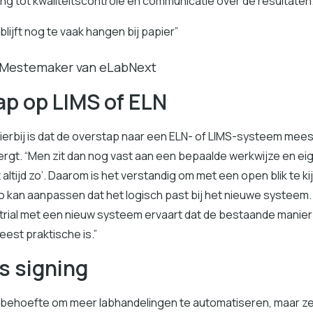
ng tot kwaliteitscontrole en communicatie over de resultaten
blijft nog te vaak hangen bij papier”
 Mestemaker van eLabNext
ap op LIMS of ELN
hierbij is dat de overstap naar een ELN- of LIMS-systeem mees
ergt. “Men zit dan nog vast aan een bepaalde werkwijze en ei
altijd zo’. Daarom is het verstandig om met een open blik te k
 kan aanpassen dat het logisch past bij het nieuwe systeem. I
 trial met een nieuw systeem ervaart dat de bestaande manie
eest praktische is.”
s signing
 er behoefte om meer labhandelingen te automatiseren, maar z