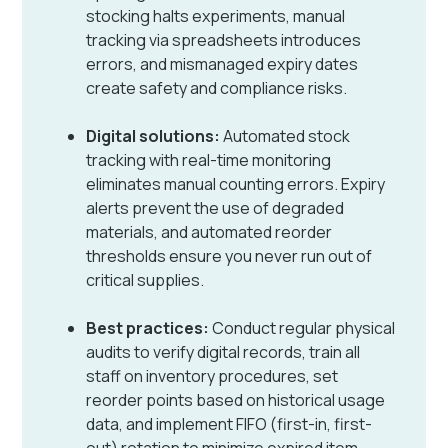
stocking halts experiments, manual
tracking via spreadsheets introduces
errors, and mismanaged expiry dates
create safety and compliance risks.
Digital solutions:
Automated stock
tracking with real-time monitoring
eliminates manual counting errors. Expiry
alerts prevent the use of degraded
materials, and automated reorder
thresholds ensure you never run out of
critical supplies.
Best practices:
Conduct regular physical
audits to verify digital records, train all
staff on inventory procedures, set
reorder points based on historical usage
data, and implement FIFO (first-in, first-
out) rotation to minimize expired item