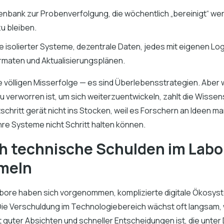
enbank zur Probenverfolgung, die wöchentlich „bereinigt“ w
zu bleiben.
 isolierter Systeme, dezentrale Daten, jedes mit eigenen Log
maten und Aktualisierungsplänen.
ne völligen Misserfolge — es sind Überlebensstrategien. Aber 
zu verworren ist, um sich weiterzuentwickeln, zahlt die Wisse
tschritt gerät nicht ins Stocken, weil es Forschern an Ideen ma
hre Systeme nicht Schritt halten können.
ch technische Schulden im Labo
meln
bore haben sich vorgenommen, komplizierte digitale Ökosy
ie Verschuldung im Technologiebereich wächst oft langsam,
guter Absichten und schneller Entscheidungen ist, die unter