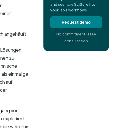
and see how SciSure fits
en
your lab's workflows.
 einer
Request demo
ich angehäuft
No commitment · Free
consultation
n Lösungen,
onen zu
chnische
 als einmalige
ich auf
nder
rgang von
n explodiert
, die weiterhin