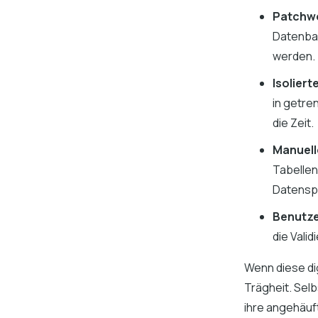
Patchwo
Datenba
werden.
Isoliert
in getre
die Zeit.
Manuel
Tabellen
Datensp
Benutze
die Vali
Wenn diese dig
Trägheit. Sel
ihre angehäuf