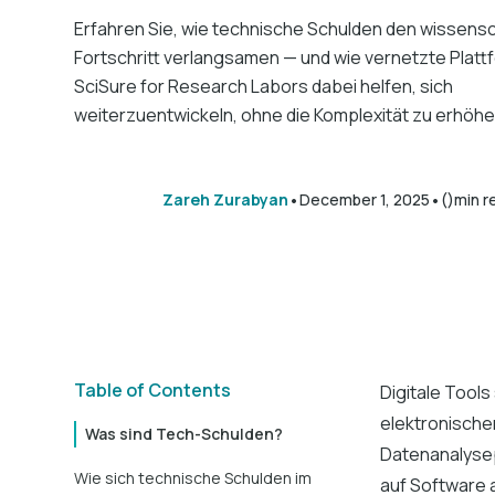
Erfahren Sie, wie technische Schulden den wissensc
Fortschritt verlangsamen — und wie vernetzte Platt
SciSure for Research Labors dabei helfen, sich
weiterzuentwickeln, ohne die Komplexität zu erhöhe
•
•
Zareh Zurabyan
December 1, 2025
()
min r
Table of Contents
Digitale Tool
elektronische
Was sind Tech-Schulden?
Datenanalysep
Wie sich technische Schulden im
auf Software a