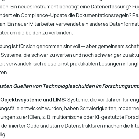
den. Ein neues Instrument benötigt eine Datenerfassung? Füg
 Ändert ein Compliance-Update die Dokumentationsregeln? Pa
 an. Ein neuer Mitarbeiter verwendet ein anderes Datenformat?
tei, um die beiden zu verbinden.
dung ist für sich genommen sinnvoll — aber gemeinsam schaffe
 Systeme, die schwer zu warten und noch schwieriger zu aktua
eit verwandeln sich diese einst praktikablen Lösungen in langf
ten.
gsten Quellen von Technologieschulden im Forschungsumf
Objektivsysteme und LIMS:
Systeme, die vor Jahren für en
gsfälle entwickelt wurden, haben Schwierigkeiten, modern
ungen zu erfüllen, z. B. multiomische oder KI-gestützte Fors
definierter Code und starre Datenstrukturen machen die Int
ig.