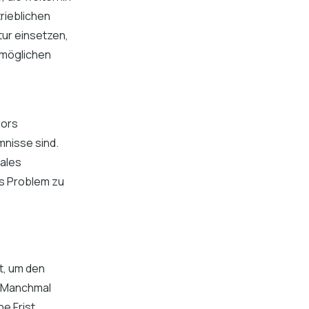
rieblichen
tur einsetzen,
rmöglichen
bors
nisse sind.
tales
s Problem zu
t, um den
. Manchmal
e Frist