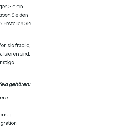
en Sie ein
ssen Sie den
 Erstellen Sie
n sie fragile,
lisieren sind.
ristige
eld gehören:
gere
e
chung.
egration