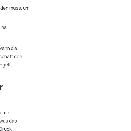
erden muss, um
ins,
wenn die
nschaft den
ngelt,
r
steme
 was das
 Druck