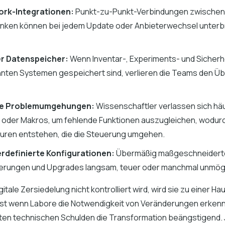
rk-Integrationen:
Punkt-zu-Punkt-Verbindungen zwischen
nken können bei jedem Update oder Anbieterwechsel unter
er Datenspeicher:
Wenn Inventar-, Experiments- und Sicherhe
nnten Systemen gespeichert sind, verlieren die Teams den Üb
le Problemumgehungen:
Wissenschaftler verlassen sich häu
 oder Makros, um fehlende Funktionen auszugleichen, wodur
uren entstehen, die die Steuerung umgehen.
rdefinierte Konfigurationen:
Übermäßig maßgeschneidert
dierungen und Upgrades langsam, teuer oder manchmal unmög
itale Zersiedelung nicht kontrolliert wird, wird sie zu einer Ha
bst wenn Labore die Notwendigkeit von Veränderungen erke
ten technischen Schulden die Transformation beängstigend.