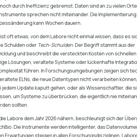
noch durch Ineffizienz gebremst. Daten sind an zu vielen Ort
Instrumente sprechen nicht miteinander. Die Implementierung
ozessänderung kann Wochen dauern.
ist oft etwas, von dem Labore nicht einmal wissen, dass es s
he Schulden oder
Tech-Schulden
. Der Begriff stammt aus der
cklung und beschreibt die versteckten Kosten von schnelle
tige Lösungen, veraltete Systeme oder lückenhafte Integrati
 Komplexität führen. In Forschungsumgebungen zeigen sich te
eraltete ELNs, die neue Datentypen nicht verarbeiten können,
ei jedem Update kaputt gehen, oder als Wissenschaftler, die s
assen, um Systeme zu überbrücken, die eigentlich nie miteina
den sollten.
die Labore dem Jahr 2026 nähern, beschleunigt sich der Übe
chBio. Die Instrumente werden intelligenter, das Datenvolume
len Erwartungen steigen in allen Forschungsdisziplinen. Labore