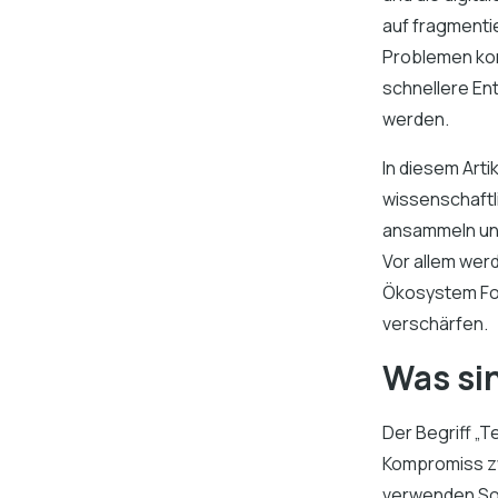
auf fragmenti
Problemen konf
schnellere En
werden.
In diesem Art
wissenschaftli
ansammeln und
Vor allem werd
Ökosystem For
verschärfen.
Was si
Der Begriff „
Kompromiss zw
verwenden Sof