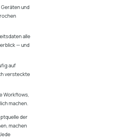
 Geräten und
brochen
itsdaten alle
erblick — und
fig auf
ch versteckte
e Workflows,
lich machen.
uptquelle der
nnen, machen
 Jede