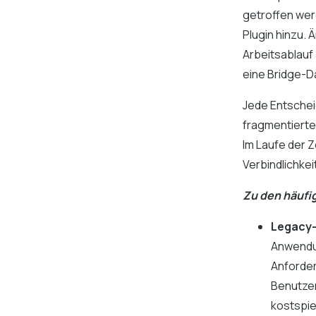
getroffen wer
Plugin hinzu.
Arbeitsablauf
eine Bridge-Da
Jede Entschei
fragmentierte
Im Laufe der Z
Verbindlichkei
Zu den häufi
Legacy-
Anwendun
Anforder
Benutzer
kostspiel