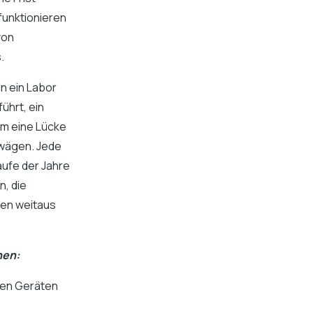
funktionieren
von
.
nn ein Labor
ührt, ein
um eine Lücke
uwägen. Jede
aufe der Jahre
n, die
en weitaus
hen:
uen Geräten