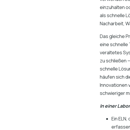
einzuhalten o
als schnelle L
Nacharbeit, W
Das gleiche Pr
eine schnelle 
veraltetes Sy
zu schließen —
schnelle Lösun
häufen sich d
Innovationen
schwieriger ma
In einer Lab
Ein ELN,
erfassen