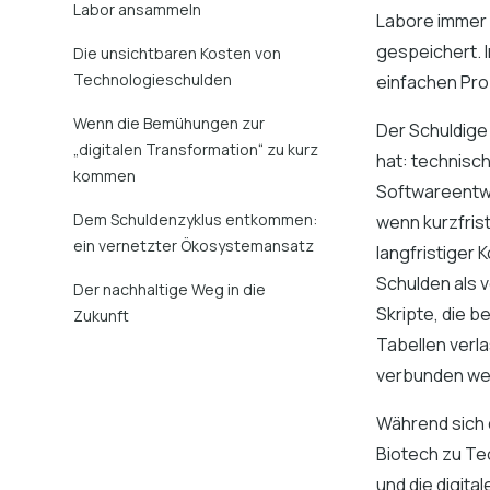
Labor ansammeln
Labore immer 
gespeichert. 
Die unsichtbaren Kosten von
Technologieschulden
einfachen Pr
Wenn die Bemühungen zur
Der Schuldige 
„digitalen Transformation“ zu kurz
hat: technisc
kommen
Softwareentwi
Dem Schuldenzyklus entkommen:
wenn kurzfris
ein vernetzter Ökosystemansatz
langfristiger
Schulden als v
Der nachhaltige Weg in die
Skripte, die b
Zukunft
Tabellen verl
verbunden wer
Während sich 
Biotech zu Te
und die digita