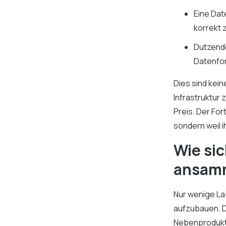
Eine Dat
korrekt 
Dutzende
Datenfor
Dies sind kei
Infrastruktur 
Preis. Der For
sondern weil i
Wie si
ansam
Nur wenige La
aufzubauen. D
Nebenprodukt 