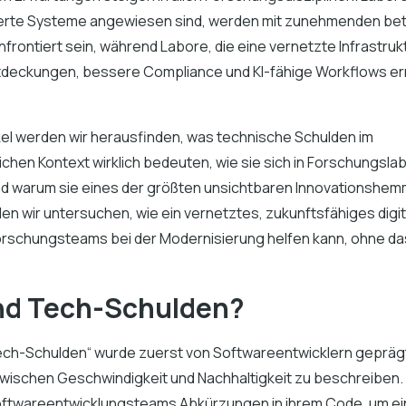
erte Systeme angewiesen sind, werden mit zunehmenden bet
rontiert sein, während Labore, die eine vernetzte Infrastruk
tdeckungen, bessere Compliance und KI-fähige Workflows e
ikel werden wir herausfinden, was technische Schulden im
chen Kontext wirklich bedeuten, wie sie sich in Forschungsla
 warum sie eines der größten unsichtbaren Innovationshemm
en wir untersuchen, wie ein vernetztes, zukunftsfähiges digi
schungsteams bei der Modernisierung helfen kann, ohne da
nd Tech-Schulden?
Tech-Schulden“ wurde zuerst von Softwareentwicklern gepräg
ischen Geschwindigkeit und Nachhaltigkeit zu beschreiben
twareentwicklungsteams Abkürzungen in ihrem Code, um ein