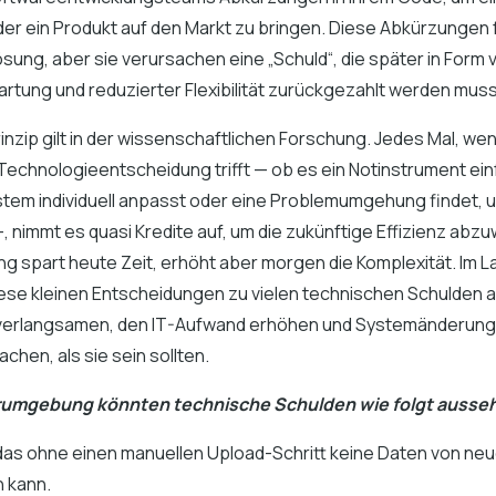
der ein Produkt auf den Markt zu bringen. Diese Abkürzungen 
ösung, aber sie verursachen eine „Schuld“, die später in Form 
artung und reduzierter Flexibilität zurückgezahlt werden muss
inzip gilt in der wissenschaftlichen Forschung. Jedes Mal, we
Technologieentscheidung trifft — ob es ein Notinstrument einf
stem individuell anpasst oder eine Problemumgehung findet, 
, nimmt es quasi Kredite auf, um die zukünftige Effizienz abz
g spart heute Zeit, erhöht aber morgen die Komplexität. Im L
iese kleinen Entscheidungen zu vielen technischen Schulden a
 verlangsamen, den IT-Aufwand erhöhen und Systemänderung
chen, als sie sein sollten.
orumgebung könnten technische Schulden wie folgt ausse
 das ohne einen manuellen Upload-Schritt keine Daten von ne
 kann.