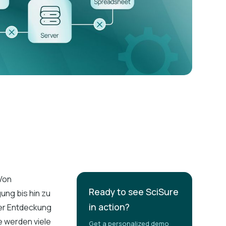
Von
Ready to see SciSure
ng bis hin zu
in action?
der Entdeckung
e werden viele
Get a personalized demo