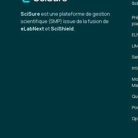
Sc
SciSure
est une plateforme de gestion
Pr
scientifique (SMP) issue de la fusion de
pl
eLabNext
et
SciShield
.
EL
LI
Sa
In
Mo
Ma
Qu
Po
Op