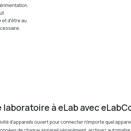
érimentation.
ut
 et d'être au
cessaire.
e laboratoire à eLab avec eLab
ité d'appareils ouvert pour connecter n'importe quel apparei
des données de chaque appareil séparément, archivez automatiq