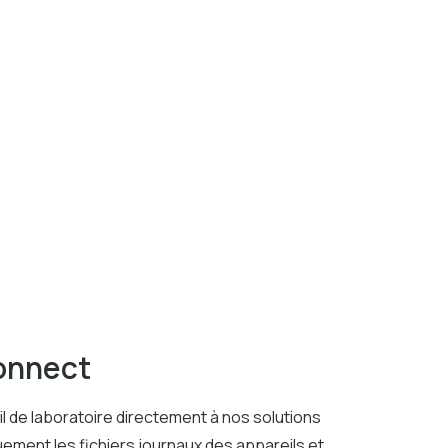
Connect
l de laboratoire directement à nos solutions
uement les fichiers journaux des appareils et