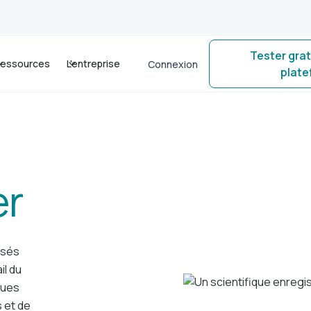
Tester gra
essources
L'entreprise
Connexion
plat
er
isés
il du
ques
s et de