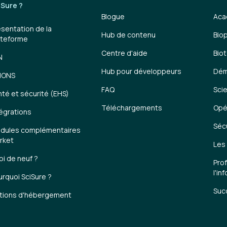
iSure ?
Blogue
Aca
ésentation de la
Hub de contenu
Bio
ateforme
Centre d'aide
Bio
N
Hub pour développeurs
Dém
MONS
FAQ
Scie
nté et sécurité (EHS)
Téléchargements
Opé
tégrations
Séc
dules complémentaires
rket
Les 
oi de neuf ?
Pro
l'in
urquoi SciSure ?
Succ
tions d'hébergement