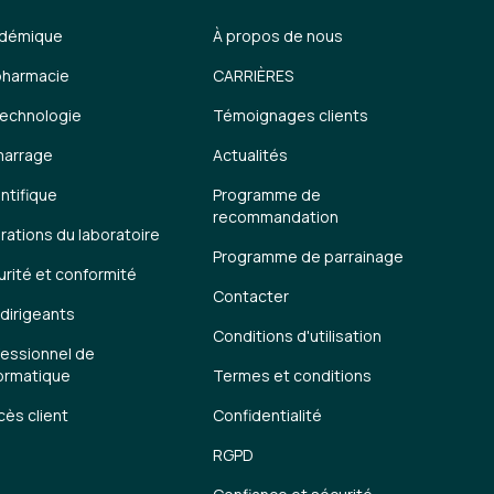
démique
À propos de nous
pharmacie
CARRIÈRES
technologie
Témoignages clients
arrage
Actualités
ntifique
Programme de
recommandation
rations du laboratoire
Programme de parrainage
urité et conformité
Contacter
dirigeants
Conditions d'utilisation
fessionnel de
formatique
Termes et conditions
ès client
Confidentialité
RGPD