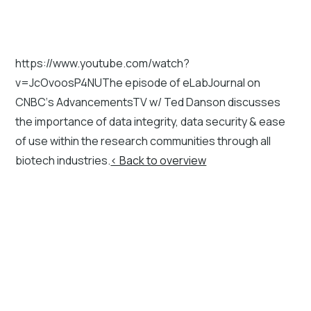
https://www.youtube.com/watch?
v=JcOvoosP4NUThe episode of eLabJournal​ on
CNBC‘s AdvancementsTV w/ Ted Danson discusses
the importance of data integrity,​ data security​ & ease
of use within the research​ communities through all
biotech​ industries.
< Back to overview